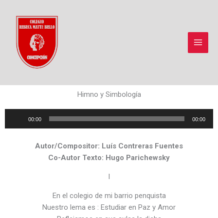
Ir
al
contenido
Himno y Simbología
Reproductor
00:00
00:00
de
audio
Autor/Compositor: Luís Contreras Fuentes
Co-Autor Texto: Hugo Parichewsky
I
En el colegio de mi barrio penquista
Nuestro lema es : Estudiar en Paz y Amor